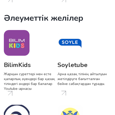
Әлеуметтік желілер
BilimKids
Soyletube
Жарқын суреттері мен есте
Арна қазақ тілінің айтылуын
қаларлық әуендері бар қазақ
жетілдіруге бағытталған
тіліндегі әндері бар балалар
бейне сабақтардан тұрады.
Youtube-арнасы