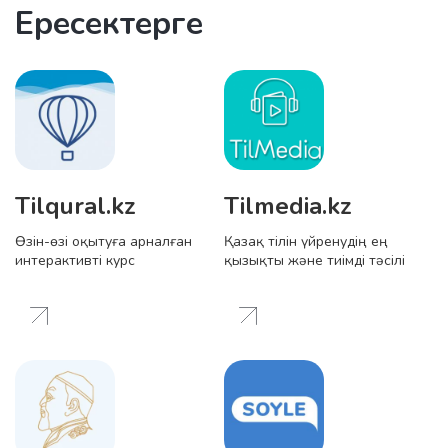
Ересектерге
Tilqural.kz
Tilmedia.kz
Өзін-өзі оқытуға арналған
Қазақ тілін үйренудің ең
интерактивті курс
қызықты және тиімді тәсілі