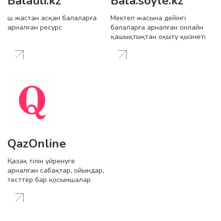
Balatili.kz
Bala.soyle.kz
Үш жастан асқан балаларға
Мектеп жасына дейінгі
арналған ресурс
балаларға арналған онлайн
қашықтықтан оқыту қызметі
QazOnline
Қазақ тілін үйренуге
арналған сабақтар, ойындар,
тесттер бар қосымшалар