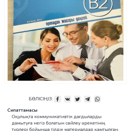
БӨЛІСІҢІЗ:
Сипаттамасы
Оқулықта коммуникативтік дағдыларды
дамытуға негіз болатын сөйлеу әрекетінің
түрлері бойынша тілдік материалдар қамтылған.