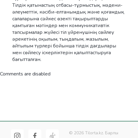
Тілдік қатынастың отбасы-тұрмыстық, мәдени-
әлеуметтік, кәсіби-елтанымдық және қоғамдық
салаларына сәйкес өзекті тақырыптарды
қамтыған мәтіндер мен коммуникативтік
тапсырмалар жүйесі тіл үйренушінің сөйлеу
әрекетінің оқылым, тыңдалым, жазылым,
айтылым түрлері бойынша тілдік дағдылары
мен сөйлесу іскерліктерін қалыптастыруға
бағытталған.
Comments are disabled
© 2026 Tilorta.kz. Барлық